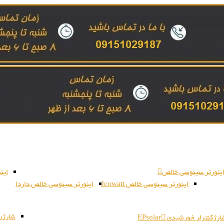
ینورتر سینوسی خالص
این
اینورتر سینوسی خالص Jcowatt
اینورتر سینوسی خالص داردا
شارژر بات
رژکنترلر خورشیدی EPsolar