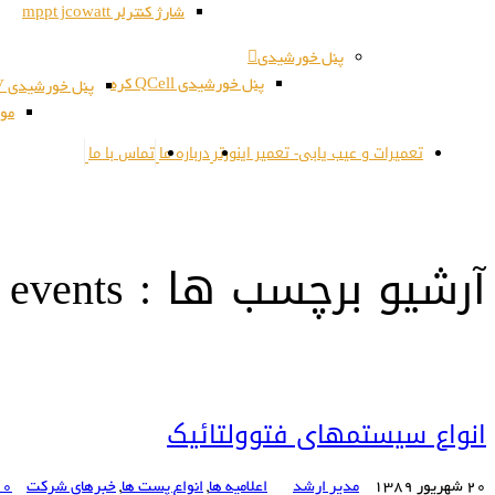
شارژ کنترلر mppt jcowatt
پنل خورشیدی
پنل خورشیدی QCell کره
پنل خورشیدی JSPV کره
مون
تعمیرات و عیب یابی- تعمیر اینورتر
درباره ما
تماس با ما
آرشیو برچسب ها : events
انواع سیستمهای فتوولتائیک
20 شهریور 1389
مدیر ارشد
اعلامیه ها
,
انواع پست ها
,
خبرهای شرکت
0 دیدگاه