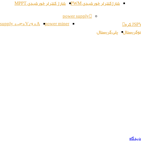
شارژکنترلر خورشیدی PWM
شارژ کنترلر خورشیدی MPPT
power supply
 supply 0-30V/60A
power miner
وکریستال
پلی کریستال