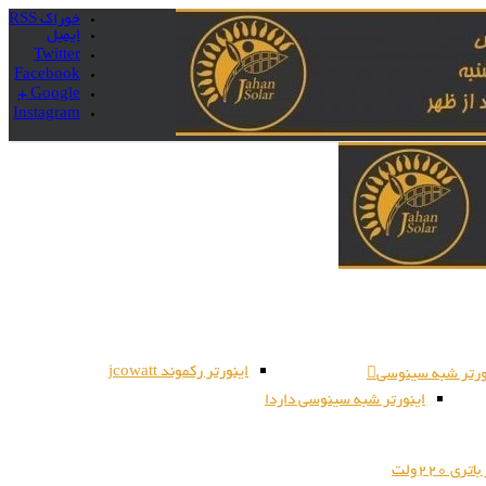
خوراک RSS
ایمیل
Twitter
Facebook
Google +
Instagram
اینورتر رکموند jcowatt
ورتر شبه سینوسی
اینورتر شبه سینوسی داردا
ری 220ولت