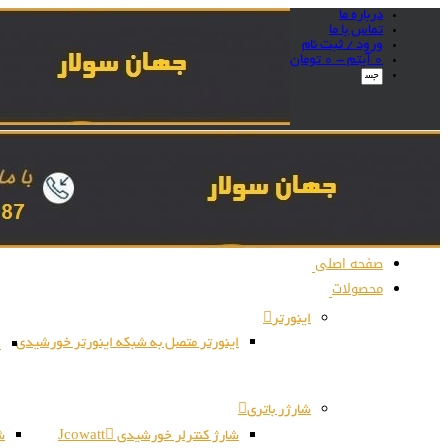
درباره ما
تماس با ما
ورود / ثبت نام
0 آیتم -
0
تومان
صفحه اصلی
محصولات
اینورتر
اینورتر متصل به شبکه اینورتر خورشیدی
ا
شارژر باتری
شارژ کنترلر خورشیدی Jcowatt
شا