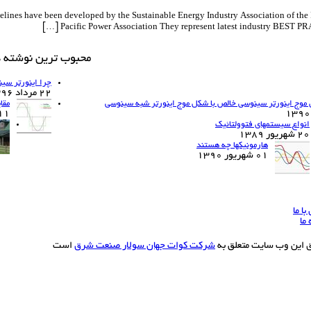
 by the Sustainable Energy Industry Association of the Pacific Islands in Collaboration wit
Pacific Power Association They represent latest industry BEST PRA
محبوب ترین نوشته ه
چرا اینورتر سی
22 مرداد 1396
موج اینورتر سینوسی خالص با شکل موج اینورتر شبه سینوسی
مقا
11 اسفند 90
انواع سیستمهای فتوولتائیک
20 شهریور 1389
هارمونیکها چه هستند
01 شهریور 1390
ا ما
 ما
ق این وب سایت متعلق به
شرکت کوات جهان سولار صنعت شرق
است