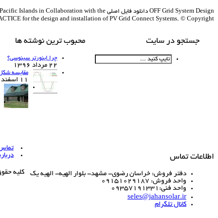
OFF Grid System Design دانلود فایل اصلی h the
CTICE for the design and installation of PV Grid Connect Systems. © Copyright […]
جستجو در سایت
محبوب ترین نوشته ها
چرا اینورتر سینوسی؟
22 مرداد 1396
مقایسه شکل 
11 اسفند 1390
تماس ب
درباره
اطلاعات تماس
کلیه حقو
دفتر فروش: خراسان رضوی- مشهد- بلوار الهیه- الهیه یک
واحد فروش: 09151029187
واحد فنی:09357191331
seles@jahansolar.ir
کانال تلگرام