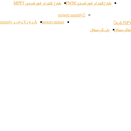
شارژکنترلر خورشیدی PWM
شارژ کنترلر خورشیدی MPPT
power supply
 supply 0-30V/60A
power miner
وکریستال
پلی کریستال