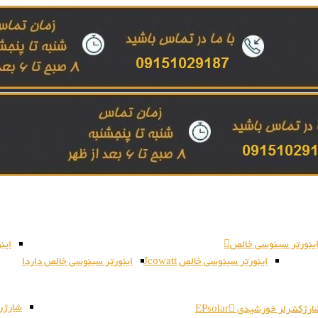
ینورتر سینوسی خالص
این
اینورتر سینوسی خالص Jcowatt
اینورتر سینوسی خالص داردا
شارژر بات
رژکنترلر خورشیدی EPsolar