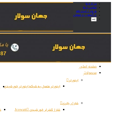
درباره ما
تماس با ما
ورود / ثبت نام
0 آیتم -
0
تومان
صفحه اصلی
محصولات
اینورتر
اینورتر متصل به شبکه اینورتر خورشیدی
ا
شارژر باتری
شارژ کنترلر خورشیدی Jcowatt
شا