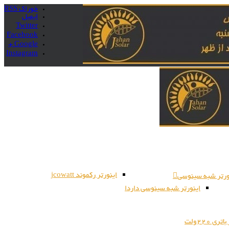
خوراک RSS
ایمیل
Twitter
Facebook
Google +
Instagram
اینورتر رکموند jcowatt
ورتر شبه سینوسی
اینورتر شبه سینوسی داردا
ری 220ولت