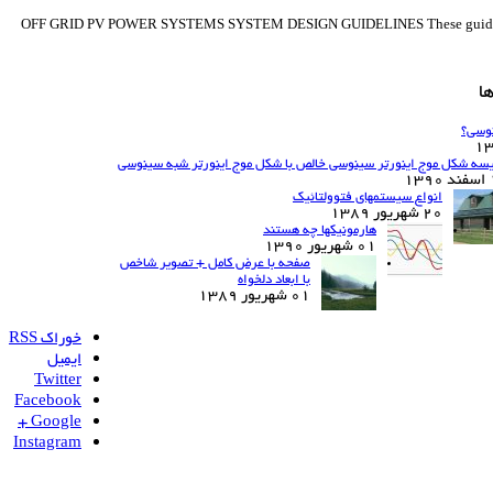
OFF GRID PV POWER SYSTEMS SYSTEM DESIGN GUIDELINES These guidelines have been developed
ا
نوسی؟
یسه شکل موج اینورتر سینوسی خالص با شکل موج اینورتر شبه سینوسی
13
انواع سیستمهای فتوولتائیک
20 شهریور 1389
هارمونیکها چه هستند
01 شهریور 1390
صفحه با عرض کامل + تصویر شاخص
با ابعاد دلخواه
01 شهریور 1389
خوراک RSS
ایمیل
Twitter
Facebook
Google +
Instagram