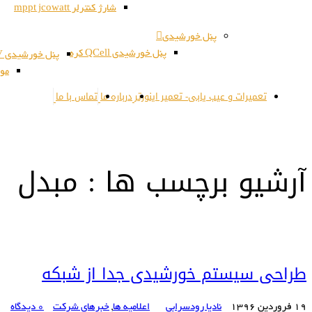
شارژ کنترلر mppt jcowatt
پنل خورشیدی
پنل خورشیدی QCell کره
پنل خورشیدی JSPV کره
مون
تعمیرات و عیب یابی- تعمیر اینورتر
درباره ما
تماس با ما
آرشیو برچسب ها : مبدل
طراحی سیستم خورشیدی جدا از شبکه
19 فروردین 1396
نادیا رودسرابی
اعلامیه ها
,
خبرهای شرکت
0 دیدگاه