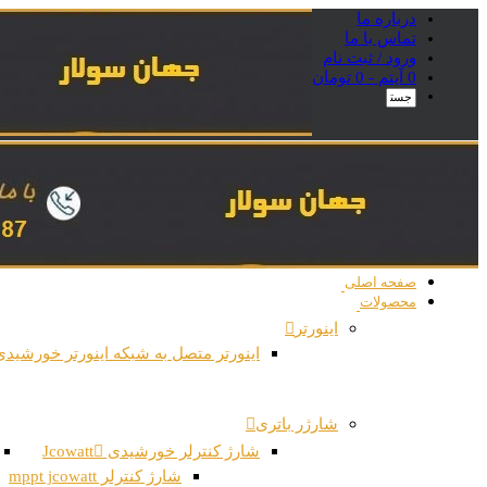
درباره ما
تماس با ما
ورود / ثبت نام
0 آیتم -
0
تومان
صفحه اصلی
محصولات
اینورتر
اینورتر متصل به شبکه اینورتر خورشیدی
شارژر باتری
شارژ کنترلر خورشیدی Jcowatt
شارژ کنترلر mppt jcowatt