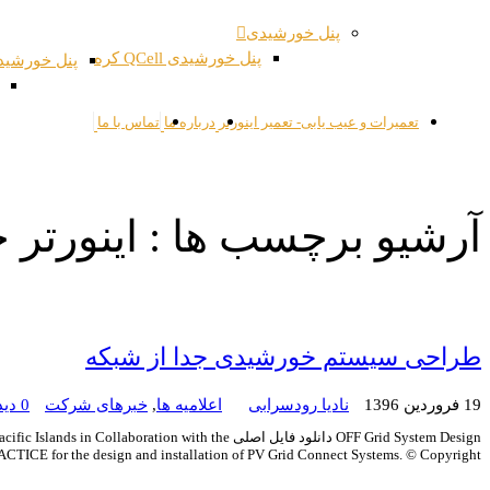
پنل خورشیدی
پنل خورشیدی QCell کره
پنل خورشیدی JSPV
تعمیرات و عیب یابی- تعمیر اینورتر
درباره ما
تماس با ما
آرشیو برچسب ها : اینورتر
طراحی سیستم خورشیدی جدا از شبکه
19 فروردین 1396
نادیا رودسرابی
اعلامیه ها
,
خبرهای شرکت
0 دیدگاه
OFF Grid System Design دانلود فایل اصلی the
CTICE for the design and installation of PV Grid Connect Systems. © Copyright […]