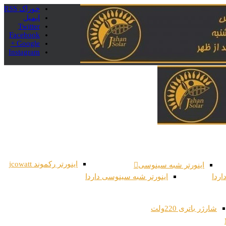
خوراک RSS
ایمیل
Twitter
Facebook
Google +
Instagram
اینورتر رکموند jcowatt
اینورتر شبه سینوسی
اردا
اینورتر شبه سینوسی داردا
شارژر باتری 220ولت