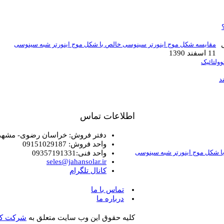
مقایسه شکل موج اینورتر سینوسی خالص با شکل موج اینورتر شبه سینوسی
11 اسفند 1390
ولتائیک
د
اطلاعات تماس
دفتر فروش: خراسان رضوی- مشهد- بل
واحد فروش: 09151029187
ا شکل موج اینورتر شبه سینوسی
واحد فنی:09357191331
seles@jahansolar.ir
کانال تلگرام
تماس با ما
درباره ما
کلیه حقوق این وب سایت متعلق به
شرکت کو