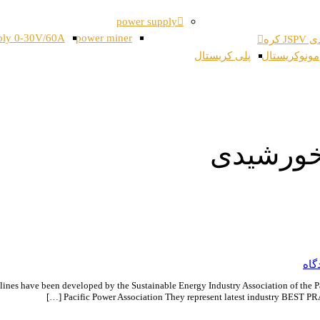
power supply
ply 0-30V/60A
power miner
 کره
مونوکریستال
پلی کریستال
 خورشیدی
by the Sustainable Energy Industry Association of the Pacific Islands in Collaboration with 
Pacific Power Association They represent latest industry BEST PRA