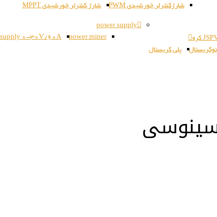
شارژکنترلر خورشیدی PWM
شارژ کنترلر خورشیدی MPPT
power supply
 supply 0-30V/60A
power miner
وکریستال
پلی کریستال
 سینوسی