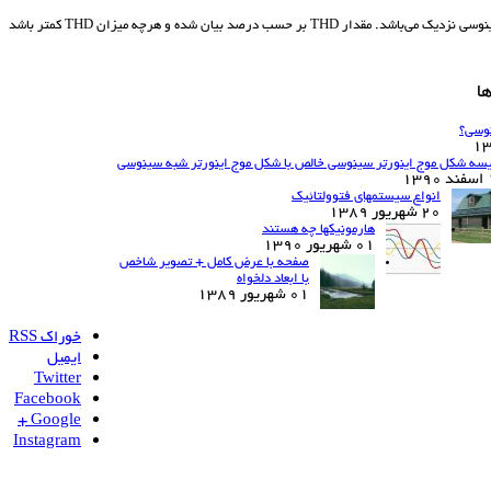
چرا اینورتر سینوسی؟ معرفی پارامتر سنجش THD(total harmonic distortion) این پارامتر یک پارامتر کیفی بوده و نمایانگرآن است که یک شکل موج یا سیگنال تا چه حد به شکل موج سینوسی نزدیک می‌باشد. مقدار THD بر حسب درصد بیان شده و هرچه میزان THD کمتر باشد
ا
نوسی؟
یسه شکل موج اینورتر سینوسی خالص با شکل موج اینورتر شبه سینوسی
13
انواع سیستمهای فتوولتائیک
20 شهریور 1389
هارمونیکها چه هستند
01 شهریور 1390
صفحه با عرض کامل + تصویر شاخص
با ابعاد دلخواه
01 شهریور 1389
خوراک RSS
ایمیل
Twitter
Facebook
Google +
Instagram