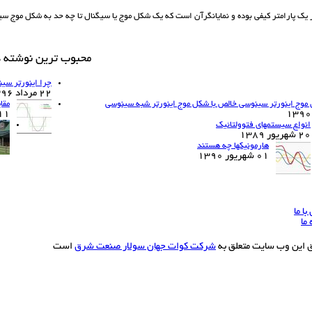
محبوب ترین نوشته ه
چرا اینورتر سی
22 مرداد 1396
موج اینورتر سینوسی خالص با شکل موج اینورتر شبه سینوسی
مقا
11 اسفند 90
انواع سیستمهای فتوولتائیک
20 شهریور 1389
هارمونیکها چه هستند
01 شهریور 1390
ا ما
 ما
ق این وب سایت متعلق به
شرکت کوات جهان سولار صنعت شرق
است