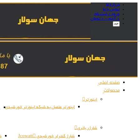
درباره ما
تماس با ما
ورود / ثبت نام
0 آیتم -
0
تومان
صفحه اصلی
محصولات
اینورتر
اینورتر متصل به شبکه اینورتر خورشیدی
ا
شارژر باتری
شارژ کنترلر خورشیدی Jcowatt
شا