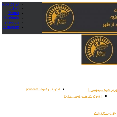
خوراک RSS
ایمیل
Twitter
Facebook
Google +
Instagram
اینورتر رکموند jcowatt
ورتر شبه سینوسی
اینورتر شبه سینوسی داردا
ری 220ولت