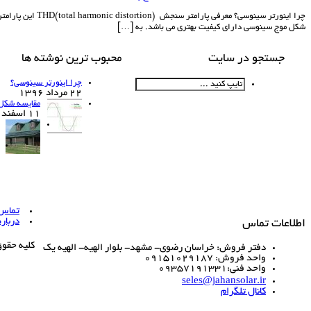
شکل موج سینوسی دارای کیفیت بهتری می باشد. به […]
جستجو در سایت
محبوب ترین نوشته ها
چرا اینورتر سینوسی؟
22 مرداد 1396
مقایسه شکل 
11 اسفند 1390
تماس ب
درباره
اطلاعات تماس
کلیه حقو
دفتر فروش: خراسان رضوی- مشهد- بلوار الهیه- الهیه یک
واحد فروش: 09151029187
واحد فنی:09357191331
seles@jahansolar.ir
کانال تلگرام