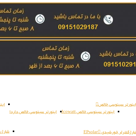
ینورتر سینوسی خالص
این
اینورتر سینوسی خالص Jcowatt
اینورتر سینوسی خالص داردا
شارژر بات
رژکنترلر خورشیدی EPsolar