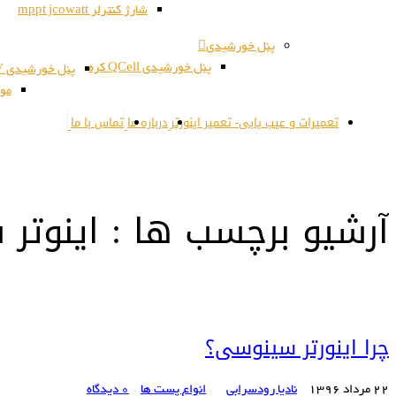
شارژ کنترلر mppt jcowatt
پنل خورشیدی
پنل خورشیدی QCell کره
پنل خورشیدی JSPV کره
مون
تعمیرات و عیب یابی- تعمیر اینورتر
درباره ما
تماس با ما
آرشیو برچسب ها : اینوتر
چرا اینورتر سینوسی؟
22 مرداد 1396
نادیا رودسرابی
انواع پست ها
0 دیدگاه