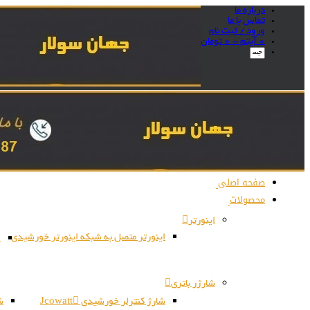
درباره ما
تماس با ما
ورود / ثبت نام
0 آیتم -
0
تومان
صفحه اصلی
محصولات
اینورتر
اینورتر متصل به شبکه اینورتر خورشیدی
ا
شارژر باتری
شارژ کنترلر خورشیدی Jcowatt
شا