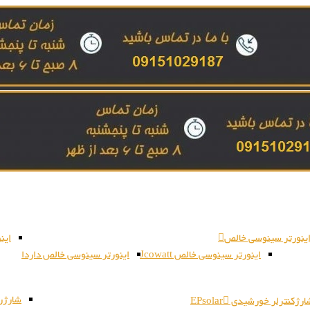
ینورتر سینوسی خالص
این
اینورتر سینوسی خالص Jcowatt
اینورتر سینوسی خالص داردا
شارژر بات
رژکنترلر خورشیدی EPsolar