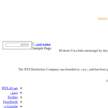
power
صفحه اصلی
Sample Page
Hi there! I’m a bike messenger by day,
The XYZ Doohickey Company was founded in 1971, and has been prov
خوراک RSS
ایمیل
Twitter
Facebook
Google +