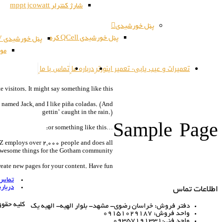
شارژ کنترلر mppt jcowatt
پنل خورشیدی
پنل خورشیدی QCell کره
پنل خورشیدی JSPV کره
مون
تعمیرات و عیب یابی- تعمیر اینورتر
درباره ما
تماس با ما
te visitors. It might say something like this:
og named Jack, and I like piña coladas. (And
gettin’ caught in the rain.)
Sample Page
…or something like this:
Z employs over 2,000 people and does all
awesome things for the Gotham community.
reate new pages for your content. Have fun!
تماس ب
درباره
اطلاعات تماس
کلیه حقو
دفتر فروش: خراسان رضوی- مشهد- بلوار الهیه- الهیه یک
واحد فروش: 09151029187
واحد فنی:09357191331