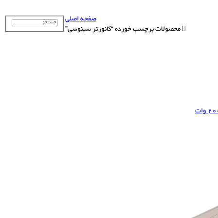
صفحه اصلی
محصولات برچسب خورده “کانورتر سینوسی”