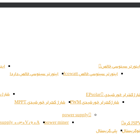
ینورتر سینوسی خالص
این
اینورتر سینوسی خالص Jcowatt
اینورتر سینوسی خالص داردا
شارژر بات
رژکنترلر خورشیدی EPsolar
شارژکنترلر خورشیدی PWM
شارژ کنترلر خورشیدی MPPT
power supply
 supply 0-30V/60A
power miner
وکریستال
پلی کریستال