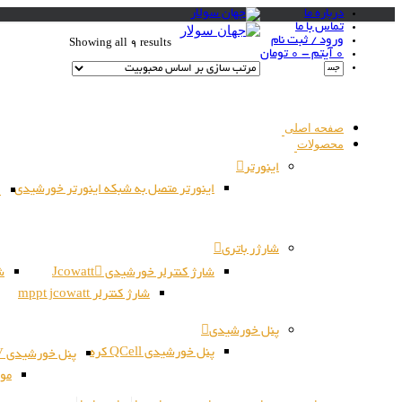
درباره ما
تماس با ما
ورود / ثبت نام
Showing all 9 results
0 آیتم -
0
تومان
صفحه اصلی
محصولات
اینورتر
اینورتر متصل به شبکه اینورتر خورشیدی
ا
شارژر باتری
شارژ کنترلر خورشیدی Jcowatt
شا
شارژ کنترلر mppt jcowatt
پنل خورشیدی
پنل خورشیدی QCell کره
پنل خورشیدی JSPV کره
مون