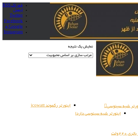
خوراک RSS
ایمیل
Twitter
Facebook
Google +
Instagram
نمایش یک نتیجه
اینورتر رکموند jcowatt
ورتر شبه سینوسی
اینورتر شبه سینوسی داردا
ری 220ولت