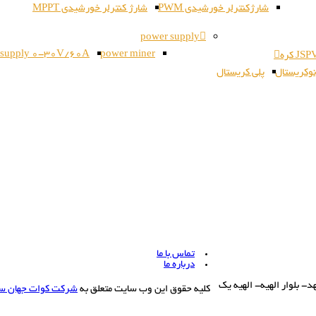
شارژکنترلر خورشیدی PWM
شارژ کنترلر خورشیدی MPPT
power supply
 supply 0-30V/60A
power miner
وکریستال
پلی کریستال
تماس با ما
درباره ما
بلوار الهیه- الهیه یک
کلیه حقوق این وب سایت متعلق به
شرکت کوات جهان س