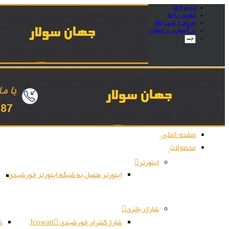
درباره ما
تماس با ما
ورود / ثبت نام
0 آیتم -
0
تومان
صفحه اصلی
محصولات
اینورتر
اینورتر متصل به شبکه اینورتر خورشیدی
ا
شارژر باتری
شارژ کنترلر خورشیدی Jcowatt
شا