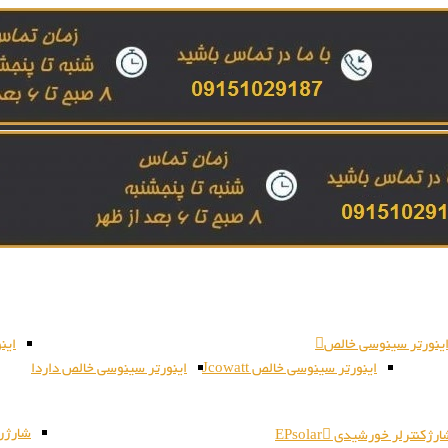
ینورتر سینوسی خالص
این
اینورتر سینوسی خالص Jcowatt
اینورتر سینوسی خالص داردا
شارژر بات
رژکنترلر خورشیدی EPsolar