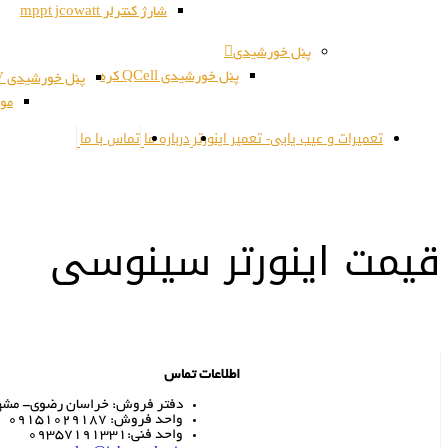
شارژ کنترلر mppt jcowatt
پنل خورشیدی
پنل خورشیدی QCell کره
پنل خورشیدی JSPV کره
مون
تعمیرات و عیب یابی- تعمیر اینورتر
درباره ما
تماس با ما
قیمت اینورتر سینوسی
اطلاعات تماس
دفتر فروش: خراسان رضوی- مشهد- 
واحد فروش: 09151029187
واحد فنی:09357191331