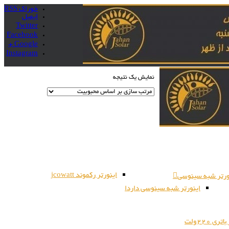
خوراک RSS
ایمیل
Twitter
Facebook
Google +
Instagram
نمایش یک نتیجه
اینورتر رکموند jcowatt
ورتر شبه سینوسی
اینورتر شبه سینوسی داردا
ری 220ولت