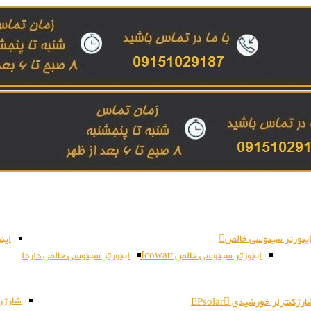
ینورتر سینوسی خالص
این
اینورتر سینوسی خالص Jcowatt
اینورتر سینوسی خالص داردا
شارژر بات
رژکنترلر خورشیدی EPsolar