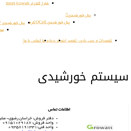
شارژ کنترلر mppt jcowatt
پنل خورشیدی
پنل خورشیدی QCell کره
پنل خورشیدی JSPV کره
مون
تعمیرات و عیب یابی- تعمیر اینورتر
درباره ما
تماس با ما
سیستم خورشیدی
اطلاعات تماس
دفتر فروش: خراسان رضوی- مشهد- 
واحد فروش: 09151029187
واحد فنی:09357191331