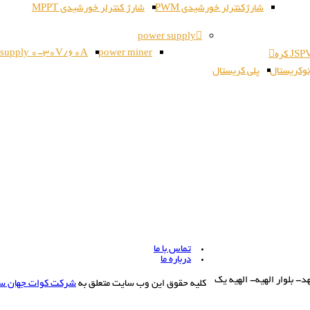
شارژکنترلر خورشیدی PWM
شارژ کنترلر خورشیدی MPPT
power supply
 supply 0-30V/60A
power miner
وکریستال
پلی کریستال
تماس با ما
درباره ما
بلوار الهیه- الهیه یک
کلیه حقوق این وب سایت متعلق به
شرکت کوات جهان س