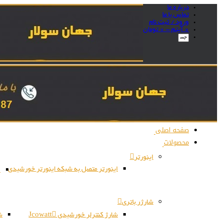
درباره ما
تماس با ما
ورود / ثبت نام
0 آیتم -
0
تومان
صفحه اصلی
محصولات
اینورتر
اینورتر متصل به شبکه اینورتر خورشیدی
ا
شارژر باتری
شارژ کنترلر خورشیدی Jcowatt
شا