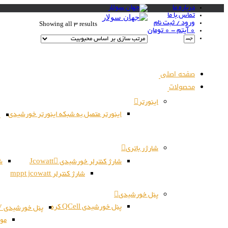
درباره ما
تماس با ما
ورود / ثبت نام
Showing all 3 results
0 آیتم -
0
تومان
صفحه اصلی
محصولات
اینورتر
اینورتر متصل به شبکه اینورتر خورشیدی
ا
شارژر باتری
شارژ کنترلر خورشیدی Jcowatt
شا
شارژ کنترلر mppt jcowatt
پنل خورشیدی
پنل خورشیدی QCell کره
پنل خورشیدی JSPV کره
مون