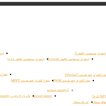
ینورتر سینوسی خالص
این
اینورتر سینوسی خالص Jcowatt
اینورتر سینوسی خالص داردا
شارژر بات
رژکنترلر خورشیدی EPsolar
شارژکنترلر خورشیدی PWM
شارژ کنترلر خورشیدی MPPT
power supply
 supply 0-30V/60A
power miner
وکریستال
پلی کریستال