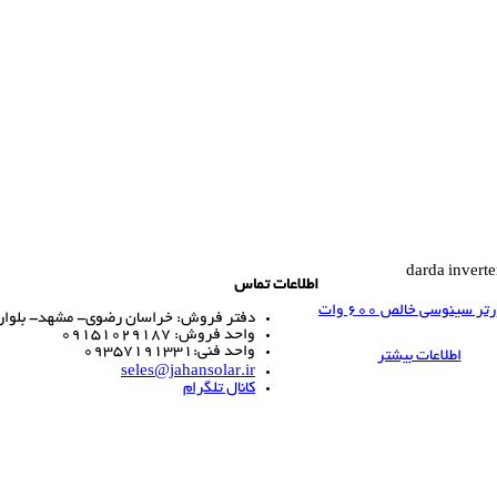
اطلاعات تماس
تر سینوسی خالص 600 وات
دفتر فروش: خراسان رضوی- مشهد- بلوار ا
واحد فروش: 09151029187
واحد فنی:09357191331
اطلاعات بیشتر
seles@jahansolar.ir
کانال تلگرام