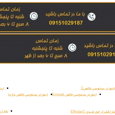
ینورتر سینوسی خالص
این
اینورتر سینوسی خالص Jcowatt
اینورتر سینوسی خالص داردا
شارژر بات
رژکنترلر خورشیدی EPsolar