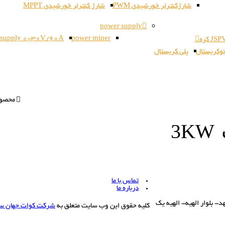
شارژکنترلر خورشیدی PWM
شارژ کنترلر خورشیدی MPPT
power supply
 supply 0-30V/60A
power miner
وکریستال
پلی کریستال
محصولات ب
تماس با ما
درباره ما
بلوار الهیه- الهیه یک
کلیه حقوق این وب سایت متعلق به
شرکت کوات جهان س