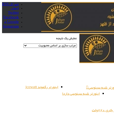
خوراک RSS
ایمیل
Twitter
Facebook
Google +
Instagram
نمایش یک نتیجه
اینورتر رکموند jcowatt
ورتر شبه سینوسی
اینورتر شبه سینوسی داردا
ری 220ولت