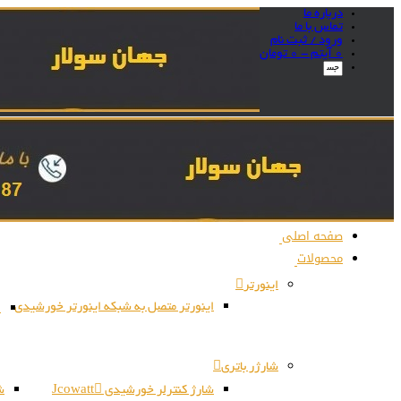
درباره ما
تماس با ما
ورود / ثبت نام
0 آیتم -
0
تومان
صفحه اصلی
محصولات
اینورتر
اینورتر متصل به شبکه اینورتر خورشیدی
ا
شارژر باتری
شارژ کنترلر خورشیدی Jcowatt
شا