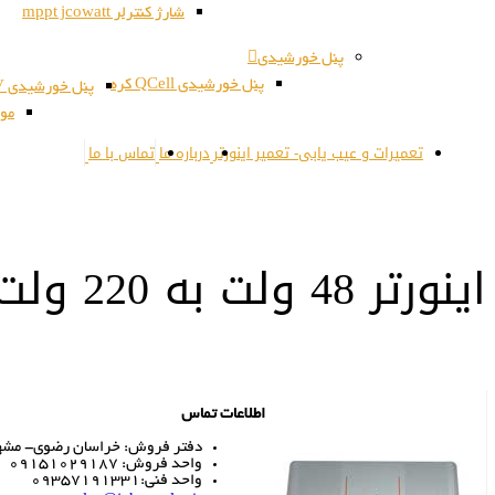
شارژ کنترلر mppt jcowatt
پنل خورشیدی
پنل خورشیدی QCell کره
پنل خورشیدی JSPV کره
مون
تعمیرات و عیب یابی- تعمیر اینورتر
درباره ما
تماس با ما
اینورتر 48 ولت به 220 ولت 3KW
اطلاعات تماس
دفتر فروش: خراسان رضوی- مشهد- 
واحد فروش: 09151029187
واحد فنی:09357191331