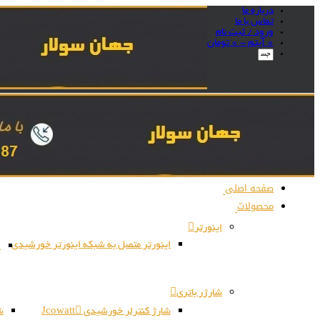
درباره ما
تماس با ما
ورود / ثبت نام
0 آیتم -
0
تومان
صفحه اصلی
محصولات
اینورتر
اینورتر متصل به شبکه اینورتر خورشیدی
ا
شارژر باتری
شارژ کنترلر خورشیدی Jcowatt
شا