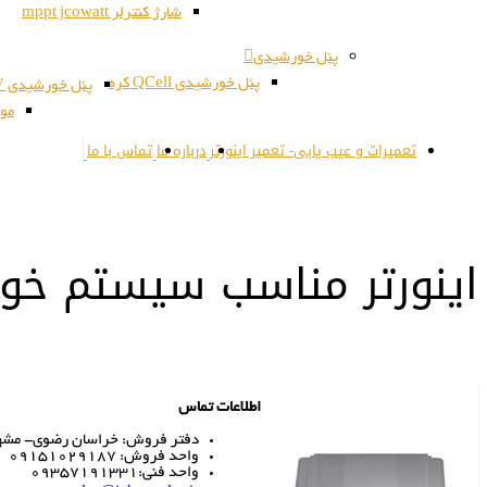
شارژ کنترلر mppt jcowatt
پنل خورشیدی
پنل خورشیدی QCell کره
پنل خورشیدی JSPV کره
مون
تعمیرات و عیب یابی- تعمیر اینورتر
درباره ما
تماس با ما
اینورتر مناسب سیستم خو
اطلاعات تماس
دفتر فروش: خراسان رضوی- مشهد- 
واحد فروش: 09151029187
واحد فنی:09357191331