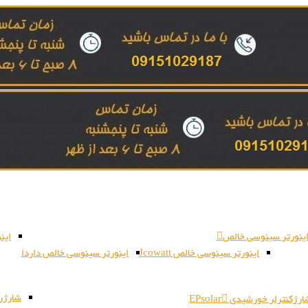
ینورتر سینوسی خالص
این
اینورتر سینوسی خالص Jcowatt
اینورتر سینوسی خالص داردا
شارژر بات
رژکنترلر خورشیدی EPsolar