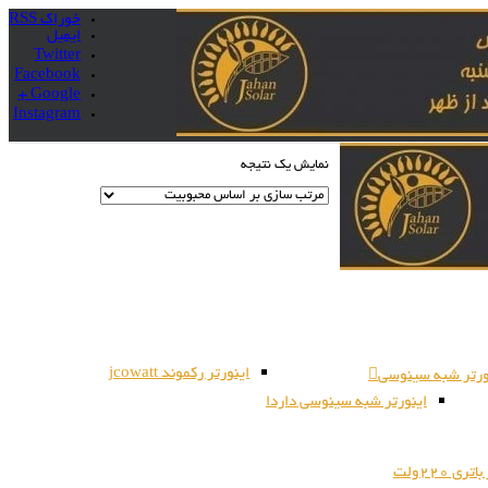
خوراک RSS
ایمیل
Twitter
Facebook
Google +
Instagram
نمایش یک نتیجه
اینورتر رکموند jcowatt
ورتر شبه سینوسی
اینورتر شبه سینوسی داردا
ری 220ولت