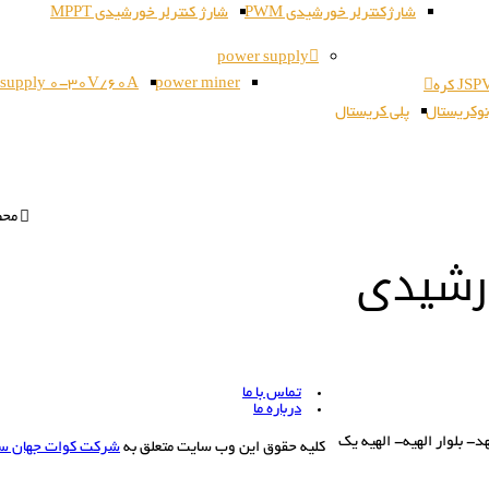
شارژکنترلر خورشیدی PWM
شارژ کنترلر خورشیدی MPPT
power supply
 supply 0-30V/60A
power miner
وکریستال
پلی کریستال
محص
رشیدی
تماس با ما
درباره ما
بلوار الهیه- الهیه یک
کلیه حقوق این وب سایت متعلق به
شرکت کوات جهان س