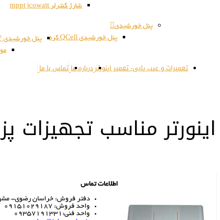
شارژ کنترلر mppt jcowatt
پنل خورشیدی
پنل خورشیدی QCell کره
پنل خورشیدی JSPV کره
مون
تعمیرات و عیب یابی- تعمیر اینورتر
درباره ما
تماس با ما
اینورتر مناسب تجهیزات پ
اطلاعات تماس
دفتر فروش: خراسان رضوی- مشهد- 
واحد فروش: 09151029187
واحد فنی:09357191331