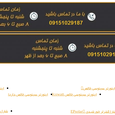
ینورتر سینوسی خالص
این
اینورتر سینوسی خالص Jcowatt
اینورتر سینوسی خالص داردا
شارژر بات
رژکنترلر خورشیدی EPsolar