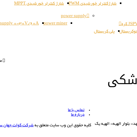
شارژکنترلر خورشیدی PWM
شارژ کنترلر خورشیدی MPPT
power supply
 supply 0-30V/60A
power miner
وکریستال
پلی کریستال
مح
زشکی
تماس با ما
درباره ما
بلوار الهیه- الهیه یک
کلیه حقوق این وب سایت متعلق به
شرکت کوات جهان س