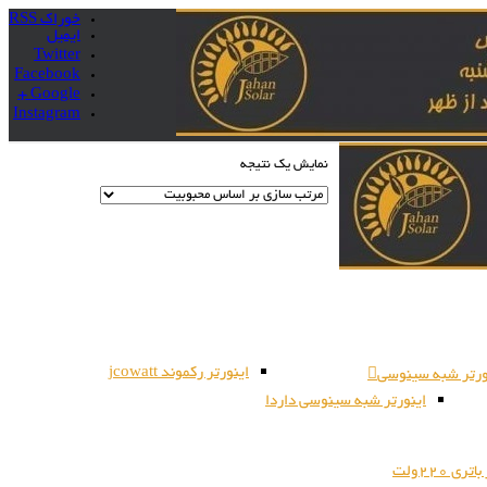
خوراک RSS
ایمیل
Twitter
Facebook
Google +
Instagram
نمایش یک نتیجه
اینورتر رکموند jcowatt
ورتر شبه سینوسی
اینورتر شبه سینوسی داردا
ری 220ولت