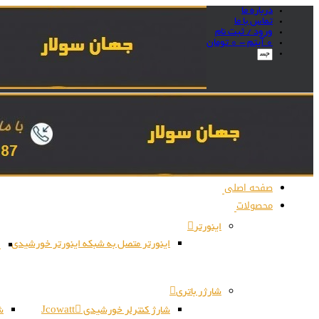
درباره ما
تماس با ما
ورود / ثبت نام
0 آیتم -
0
تومان
صفحه اصلی
محصولات
اینورتر
اینورتر متصل به شبکه اینورتر خورشیدی
ا
شارژر باتری
شارژ کنترلر خورشیدی Jcowatt
شا