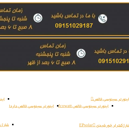
ینورتر سینوسی خالص
این
اینورتر سینوسی خالص Jcowatt
اینورتر سینوسی خالص داردا
شارژر بات
رژکنترلر خورشیدی EPsolar