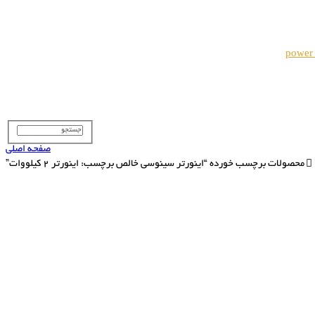
power
صفحه اصلی
محصولات برچسب خورده “اینورتر سینوسی خالص برچسب: اینورتر 2 کیلووات”