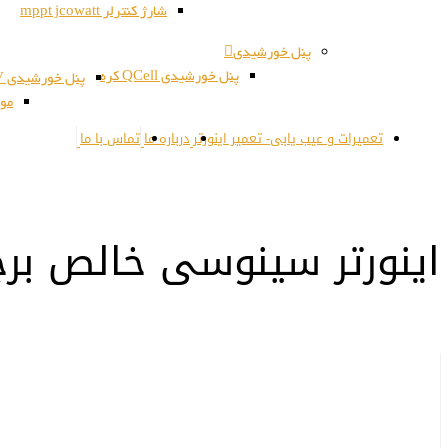
شارژ کنترلر mppt jcowatt
پنل خورشیدی
پنل خورشیدی QCell کره
پنل خورشیدی JSPV کره
مون
تعمیرات و عیب یابی- تعمیر اینورتر
درباره ما
تماس با ما
اینورتر سینوسی خالص برچسب: ای