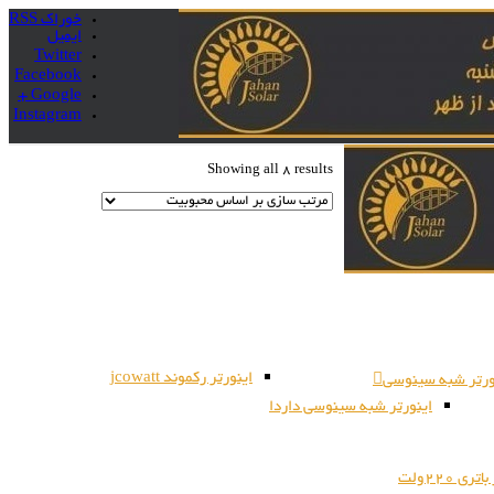
خوراک RSS
ایمیل
Twitter
Facebook
Google +
Instagram
Showing all 8 results
اینورتر رکموند jcowatt
ورتر شبه سینوسی
اینورتر شبه سینوسی داردا
ری 220ولت