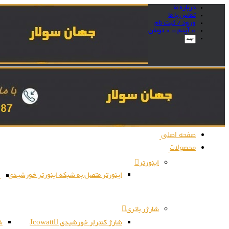
درباره ما
تماس با ما
ورود / ثبت نام
0 آیتم -
0
تومان
صفحه اصلی
محصولات
اینورتر
اینورتر متصل به شبکه اینورتر خورشیدی
ا
شارژر باتری
شارژ کنترلر خورشیدی Jcowatt
شا