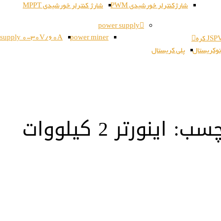
شارژکنترلر خورشیدی PWM
شارژ کنترلر خورشیدی MPPT
power supply
 supply 0-30V/60A
power miner
وکریستال
پلی کریستال
نورتر 2 کیلووات