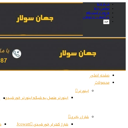
درباره ما
تماس با ما
ورود / ثبت نام
0 آیتم -
0
تومان
صفحه اصلی
محصولات
اینورتر
اینورتر متصل به شبکه اینورتر خورشیدی
ا
شارژر باتری
شارژ کنترلر خورشیدی Jcowatt
شا