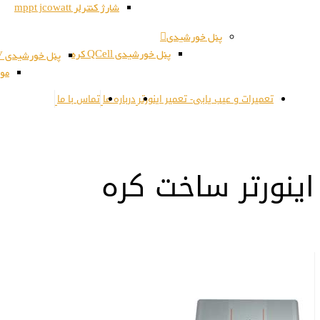
شارژ کنترلر mppt jcowatt
پنل خورشیدی
پنل خورشیدی QCell کره
پنل خورشیدی JSPV کره
مون
تعمیرات و عیب یابی- تعمیر اینورتر
درباره ما
تماس با ما
اینورتر ساخت کره