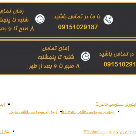
ینورتر سینوسی خالص
این
اینورتر سینوسی خالص Jcowatt
اینورتر سینوسی خالص داردا
شارژر بات
رژکنترلر خورشیدی EPsolar