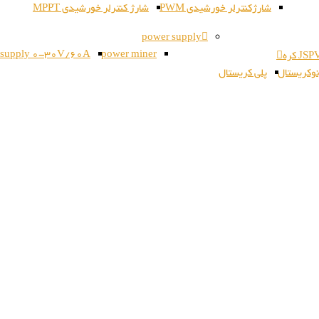
شارژکنترلر خورشیدی PWM
شارژ کنترلر خورشیدی MPPT
power supply
 supply 0-30V/60A
power miner
وکریستال
پلی کریستال