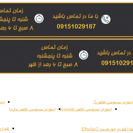
ینورتر سینوسی خالص
این
اینورتر سینوسی خالص Jcowatt
اینورتر سینوسی خالص داردا
شارژر بات
رژکنترلر خورشیدی EPsolar