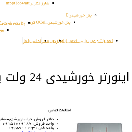
شارژ کنترلر mppt jcowatt
پنل خورشیدی
پنل خورشیدی QCell کره
پنل خورشیدی JSPV کره
مون
تعمیرات و عیب یابی- تعمیر اینورتر
درباره ما
تماس با ما
اینورتر خورشیدی 24 ولت به 220 ولت 3000 وات
اطلاعات تماس
دفتر فروش: خراسان رضوی- مشهد- 
واحد فروش: 09151029187
واحد فنی:09357191331