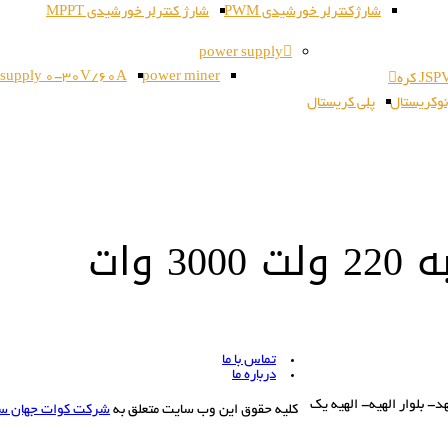
شارژکنترلر خورشیدی PWM
شارژ کنترلر خورشیدی MPPT
power supply
 supply 0-30V/60A
power miner
وکریستال
پلی کریستال
تماس با ما
درباره ما
بلوار الهیه- الهیه یک
کلیه حقوق این وب سایت متعلق به
شرکت کوات جهان س