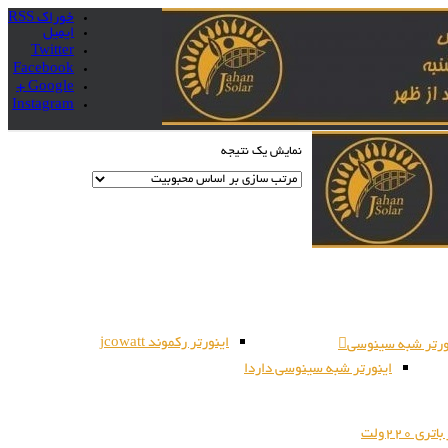
خوراک RSS
ایمیل
Twitter
Facebook
Google +
Instagram
نمایش یک نتیجه
اینورتر رکموند jcowatt
ورتر شبه سینوسی
اینورتر شبه سینوسی داردا
ری 220ولت