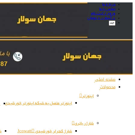
درباره ما
تماس با ما
ورود / ثبت نام
0 آیتم -
0
تومان
صفحه اصلی
محصولات
اینورتر
اینورتر متصل به شبکه اینورتر خورشیدی
ا
شارژر باتری
شارژ کنترلر خورشیدی Jcowatt
شا