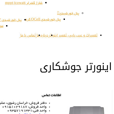
شارژ کنترلر mppt jcowatt
پنل خورشیدی
پنل خورشیدی QCell کره
پنل خورشیدی JSPV کره
مون
تعمیرات و عیب یابی- تعمیر اینورتر
درباره ما
تماس با ما
اینورتر جوشکاری
اطلاعات تماس
دفتر فروش: خراسان رضوی- مشهد- 
واحد فروش: 09151029187
واحد فنی:09357191331