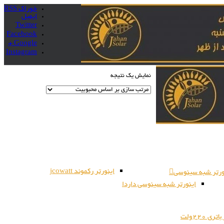
خوراک RSS
ایمیل
Twitter
Facebook
Google +
Instagram
نمایش یک نتیجه
اینورتر رکموند jcowatt
ورتر شبه سینوسی
اینورتر شبه سینوسی داردا
ری 220ولت