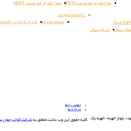
شارژکنترلر خورشیدی PWM
شارژ کنترلر خورشیدی MPPT
power supply
 supply 0-30V/60A
power miner
وکریستال
پلی کریستال
تماس با ما
درباره ما
بلوار الهیه- الهیه یک
کلیه حقوق این وب سایت متعلق به
شرکت کوات جهان س