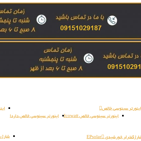
ینورتر سینوسی خالص
این
اینورتر سینوسی خالص Jcowatt
اینورتر سینوسی خالص داردا
شارژر بات
رژکنترلر خورشیدی EPsolar