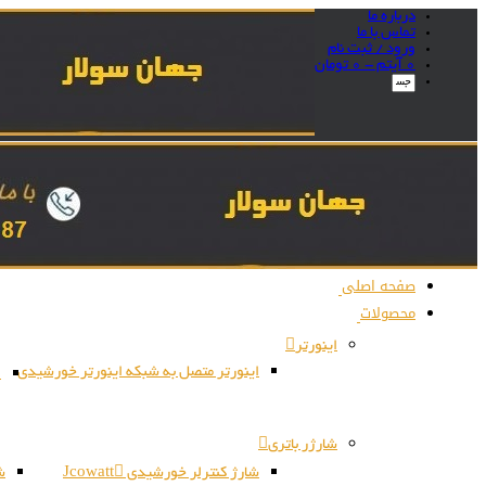
درباره ما
تماس با ما
ورود / ثبت نام
0 آیتم -
0
تومان
صفحه اصلی
محصولات
اینورتر
اینورتر متصل به شبکه اینورتر خورشیدی
ا
شارژر باتری
شارژ کنترلر خورشیدی Jcowatt
شا