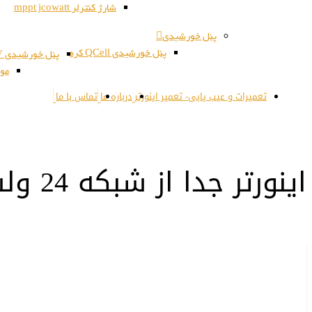
شارژ کنترلر mppt jcowatt
پنل خورشیدی
پنل خورشیدی QCell کره
پنل خورشیدی JSPV کره
مون
تعمیرات و عیب یابی- تعمیر اینورتر
درباره ما
تماس با ما
اینورتر جدا از شبکه 24 ولت به 220 ولت 1KW