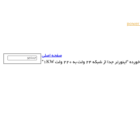
power
صفحه اصلی
تر جدا از شبکه 24 ولت به 220 ولت 1KW”