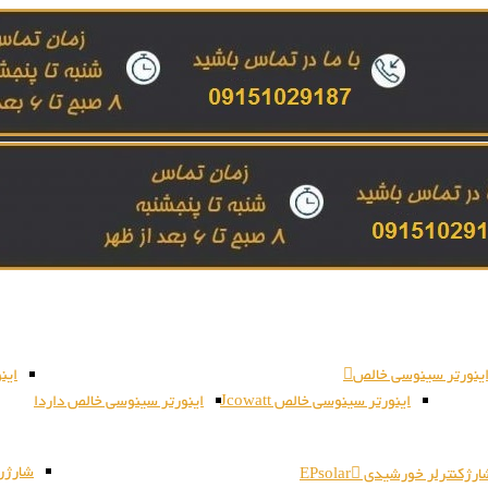
ینورتر سینوسی خالص
این
اینورتر سینوسی خالص Jcowatt
اینورتر سینوسی خالص داردا
شارژر بات
رژکنترلر خورشیدی EPsolar