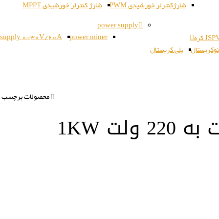
شارژکنترلر خورشیدی PWM
شارژ کنترلر خورشیدی MPPT
power supply
 supply 0-30V/60A
power miner
وکریستال
پلی کریستال
محصولات برچسب خورده “اینور