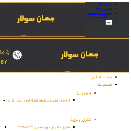
درباره ما
تماس با ما
ورود / ثبت نام
0 آیتم -
0
تومان
صفحه اصلی
محصولات
اینورتر
اینورتر متصل به شبکه اینورتر خورشیدی
ا
شارژر باتری
شارژ کنترلر خورشیدی Jcowatt
شا