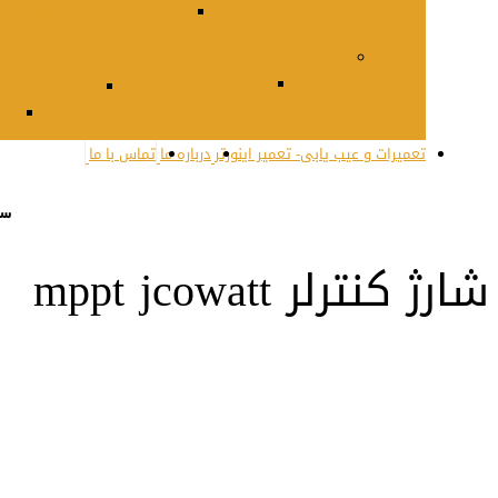
شارژ کنترلر mppt jcowatt
پنل خورشیدی
پنل خورشیدی QCell کره
پنل خورشیدی JSPV کره
مون
تعمیرات و عیب یابی- تعمیر اینورتر
درباره ما
تماس با ما
سب
شارژ کنترلر mppt jcowatt