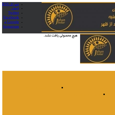
خوراک RSS
ایمیل
Twitter
Facebook
Google +
Instagram
هیچ محصولی یافت نشد.
اینورتر رکموند jcowatt
ورتر شبه سینوسی
اینورتر شبه سینوسی داردا
ری 220ولت