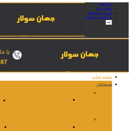
درباره ما
تماس با ما
ورود / ثبت نام
0 آیتم -
0
تومان
صفحه اصلی
محصولات
اینورتر
اینورتر متصل به شبکه اینورتر خورشیدی
ا
شارژر باتری
شارژ کنترلر خورشیدی Jcowatt
شا