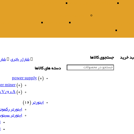
شارژکنترلر خورشیدی PWM
شارژ کنترلر خورشیدی MPPT
power supply
 supply 0-30V/60A
power miner
وکریستال
پلی کریستال
د خرید
جستجوی کالاها
شارژر باتری
شارژ 
دسته های کالاها
power supply
(0)
er miner
(0)
30V/60A
(0)
اینورتر
(16)
اینورتر رکموند owatt
اینورتر سینو
ا
ا