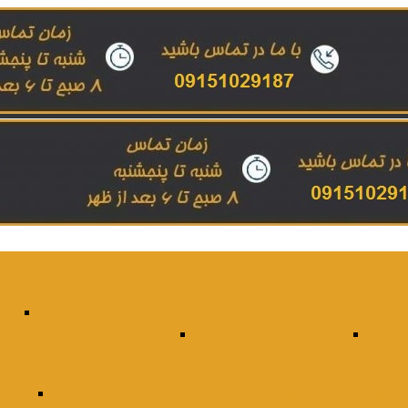
ینورتر سینوسی خالص
این
اینورتر سینوسی خالص Jcowatt
اینورتر سینوسی خالص داردا
شارژر بات
رژکنترلر خورشیدی EPsolar