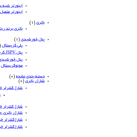
اینورتر شبه 
اینورتر متصل
باتری
(1)
باتری برند ریتا
پنل خورشیدی
(1)
پلی کریستال
0)
پنل JSPV کره
پنل خورشیدی QCell کر
مونوکریستال
دسته بندی نشده
(0)
شارژر باتری
(0)
شارژ کنترلر خورش
ش
شارژ کنترلر خور
شارژر باتری 220ولت
شارژکنترلر خورشی
شارژکنترلر خور