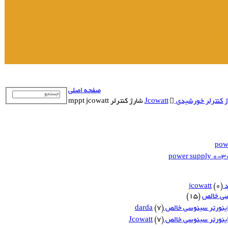
power
صفحه اصلی
کنترلر خورشیدی Jcowatt
شارژ کنترلر mppt jcowatt
pow
power supply 0-
jc
(0)
سی خالص
(15)
ینورتر سینوسی خالص darda
(7)
ینورتر سینوسی خالص Jcowatt
(7)