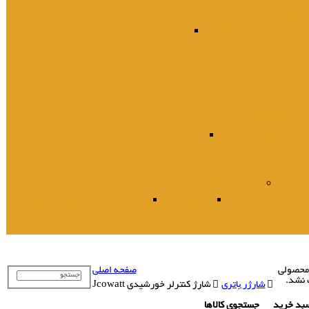
 خالص Jcowatt
اینورتر سینوسی خالص داردا
رشیدی PWM
شارژ کنترلر خورشیدی MPPT
power supply
power supply 0-30V/60A
power miner
صفحه اصلی
شارژر باتری
شارژ کنترلر خورشیدی Jcowatt
جستجوی کالاها