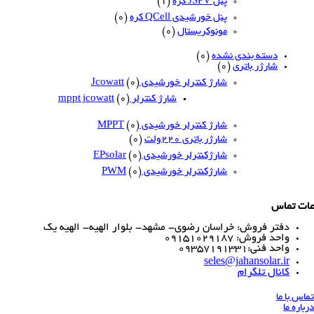
پنل JSPV کره
(1)
پنل خورشیدی QCell کره
(0)
مونوکریستال
(0)
دسته بندی نشده
(0)
شارژر باتری
(0)
شارژ کنترلر خورشیدی Jcowatt
(0)
شارژ کنترلر mppt jcowatt
(0)
شارژ کنترلر خورشیدی MPPT
(0)
شارژر باتری 220ولت
(0)
شارژکنترلر خورشیدی EPsolar
(0)
شارژکنترلر خورشیدی PWM
(0)
س
ر فروش: خراسان رضوی- مشهد- بلوار الهیه- الهیه یک
فروش: 09151029187
نی:09357191331
seles@jahansolar
ال تلگرام