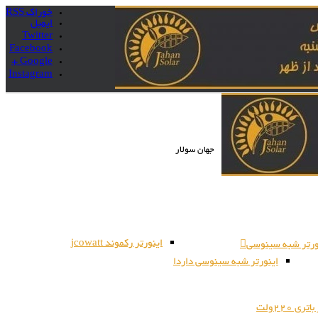
خوراک RSS
ایمیل
Twitter
Facebook
Google +
Instagram
جهان سولار
اینورتر رکموند jcowatt
ورتر شبه سینوسی
اینورتر شبه سینوسی داردا
ری 220ولت