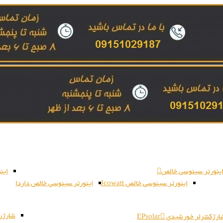
ینورتر سینوسی خالص
این
اینورتر سینوسی خالص Jcowatt
اینورتر سینوسی خالص داردا
شارژر بات
رژکنترلر خورشیدی EPsolar