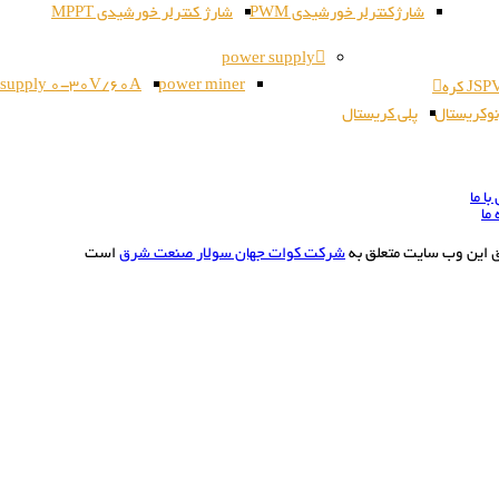
شارژکنترلر خورشیدی PWM
شارژ کنترلر خورشیدی MPPT
power supply
 supply 0-30V/60A
power miner
وکریستال
پلی کریستال
ا ما
 ما
ق این وب سایت متعلق به
شرکت کوات جهان سولار صنعت شرق
است