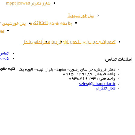
شارژ کنترلر mppt jcowatt
پنل خورشیدی
پنل خورشیدی QCell کره
پنل خورشیدی JSPV کره
مون
تعمیرات و عیب یابی- تعمیر اینورتر
درباره ما
تماس با ما
تماس ب
درباره
اطلاعات تماس
کلیه حقو
دفتر فروش: خراسان رضوی- مشهد- بلوار الهیه- الهیه یک
واحد فروش: 09151029187
واحد فنی:09357191331
seles@jahansolar.ir
کانال تلگرام