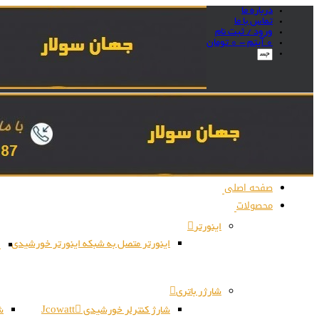
درباره ما
تماس با ما
ورود / ثبت نام
0 آیتم -
0
تومان
صفحه اصلی
محصولات
اینورتر
اینورتر متصل به شبکه اینورتر خورشیدی
ا
شارژر باتری
شارژ کنترلر خورشیدی Jcowatt
شا