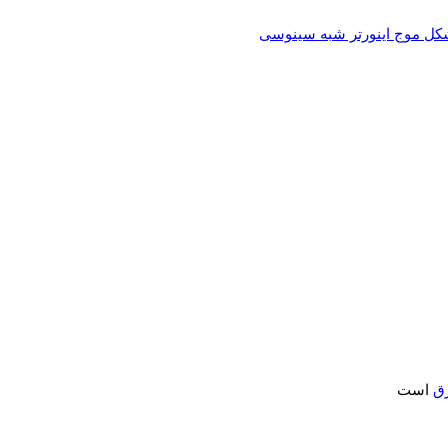
کل موج اینورتر شبه سینوسی
ق
است