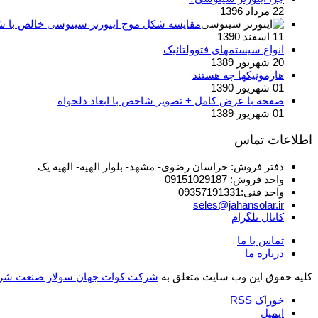
22 مرداد 1396
مقایسه شکل موج اینورتر سینوسی خالص با ش
11 اسفند 1390
انواع سیستمهای فتوولتائیک
20 شهریور 1389
هارمونیکها چه هستند
01 شهریور 1390
صفحه با عرض کامل + تصویر شاخص با ابعاد دلخواه
01 شهریور 1389
اطلاعات تماس
دفتر فروش: خراسان رضوی- مشهد- بلوار الهیه- الهیه یک
واحد فروش: 09151029187
واحد فنی:09357191331
seles@jahansolar.ir
کانال تلگرام
تماس با ما
درباره ما
کلیه حقوق این وب سایت متعلق به
شرکت کوات جهان سولار صنعت شر
خوراک RSS
ایمیل