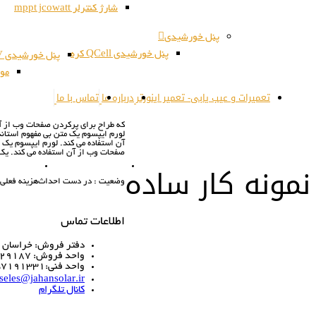
شارژ کنترلر mppt jcowatt
پنل خورشیدی
پنل خورشیدی QCell کره
پنل خورشیدی JSPV کره
مون
تعمیرات و عیب یابی- تعمیر اینورتر
درباره ما
تماس با ما
که طراح براي پرکردن صفحات وب از آن
لورم ايپسوم يک متن بي مفهوم استان
آن استفاده مي کند. لورم ايپسوم يک
صفحات وب از آن استفاده مي کند. يک
نمونه کار ساده
وضعیت : در دست احداث
هزینه فعلی: 4,000,000 تو
اطلاعات تماس
دفتر فروش: خراسان رض
واحد فروش: 09151029187
واحد فنی:09357191331
seles@jahansolar.ir
کانال تلگرام