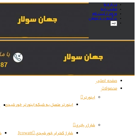
درباره ما
تماس با ما
ورود / ثبت نام
0 آیتم -
0
تومان
صفحه اصلی
محصولات
اینورتر
اینورتر متصل به شبکه اینورتر خورشیدی
ا
شارژر باتری
شارژ کنترلر خورشیدی Jcowatt
شا