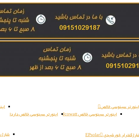
ینورتر سینوسی خالص
این
اینورتر سینوسی خالص Jcowatt
اینورتر سینوسی خالص داردا
شارژر بات
رژکنترلر خورشیدی EPsolar