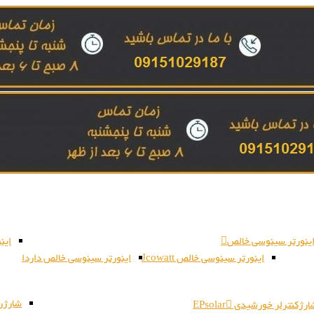
ینورتر سینوسی خالص
این
اینورتر سینوسی خالص Jcowatt
اینورتر سینوسی خالص داردا
شارژر بات
رژکنترلر خورشیدی EPsolar