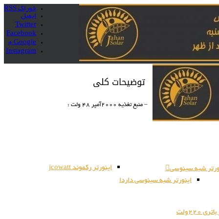
خوراک RSS
ایمیل
Twitter
Facebook
Google +
Instagram
توضیحات کلی
– منبع تغذیه 2000آمپر 48 ولت :
اینورتر رکموند jcowatt
ورتر شبه سینوسی
اینورتر شبه سینوسی داردا
ری 220ولت