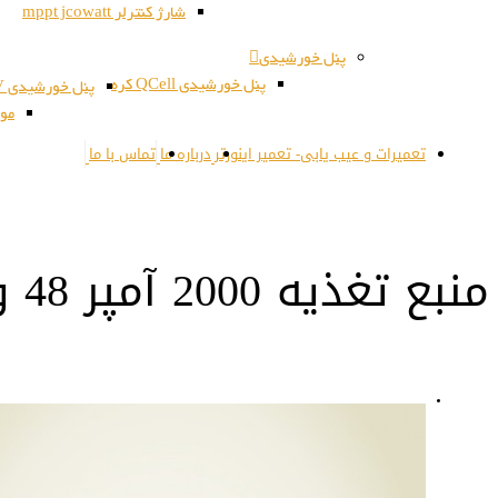
شارژ کنترلر mppt jcowatt
پنل خورشیدی
پنل خورشیدی QCell کره
پنل خورشیدی JSPV کره
مون
تعمیرات و عیب یابی- تعمیر اینورتر
درباره ما
تماس با ما
منبع تغذیه 2000 آمپر 48 ولت