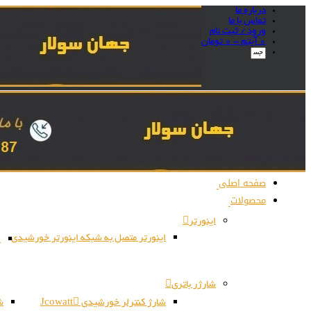
درباره ما
تماس با ما
ورود / ثبت نام
0 آیتم -
0
تومان
صفحه اصلی
محصولات
اینورتر
اینورتر متصل به شبکه اینورتر خورشیدی
ا
شارژر باتری
شارژ کنترلر خورشیدی Jcowatt
شا