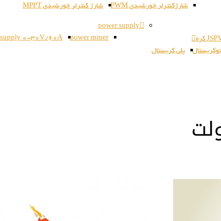
شارژکنترلر خورشیدی PWM
شارژ کنترلر خورشیدی MPPT
power supply
 supply 0-30V/60A
power miner
وکریستال
پلی کریستال