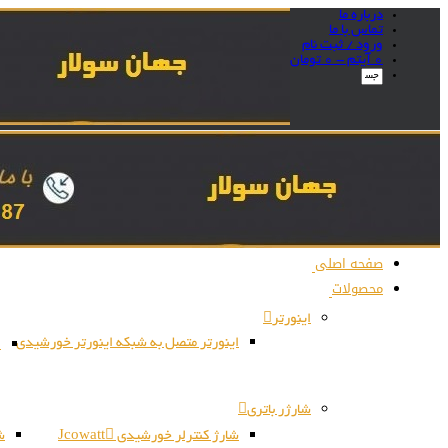
درباره ما
تماس با ما
ورود / ثبت نام
0 آیتم -
0
تومان
صفحه اصلی
محصولات
اینورتر
اینورتر متصل به شبکه اینورتر خورشیدی
ا
شارژر باتری
شارژ کنترلر خورشیدی Jcowatt
شا