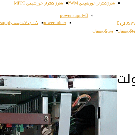
شارژکنترلر خورشیدی PWM
شارژ کنترلر خورشیدی MPPT
power supply
 supply 0-30V/60A
power miner
وکریستال
پلی کریستال