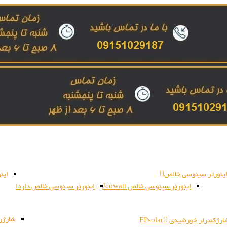
ینورتر سینوسی خالص
این
اینورتر سینوسی خالص Jcowatt
اینورتر سینوسی خالص داردا
شارژر بات
رژکنترلر خورشیدی EPsolar