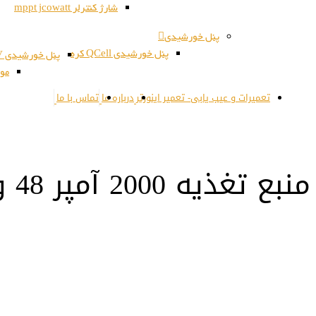
شارژ کنترلر mppt jcowatt
پنل خورشیدی
پنل خورشیدی QCell کره
پنل خورشیدی JSPV کره
مون
تعمیرات و عیب یابی- تعمیر اینورتر
درباره ما
تماس با ما
منبع تغذیه 2000 آمپر 48 ولت