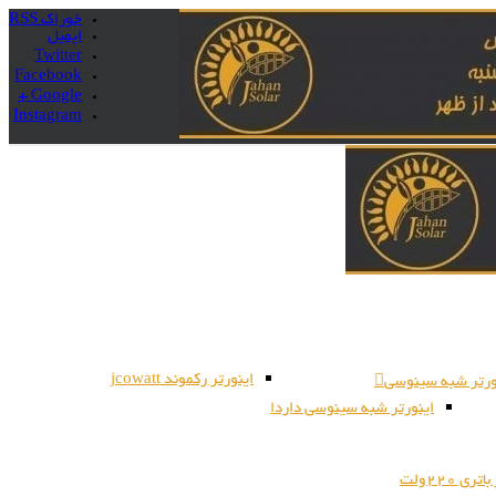
خوراک RSS
ایمیل
Twitter
Facebook
Google +
Instagram
اینورتر رکموند jcowatt
ورتر شبه سینوسی
اینورتر شبه سینوسی داردا
ری 220ولت