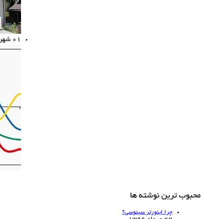
01
شهریو
محبوب ترین نوشته ها
چرا اینورتر سینوسی؟