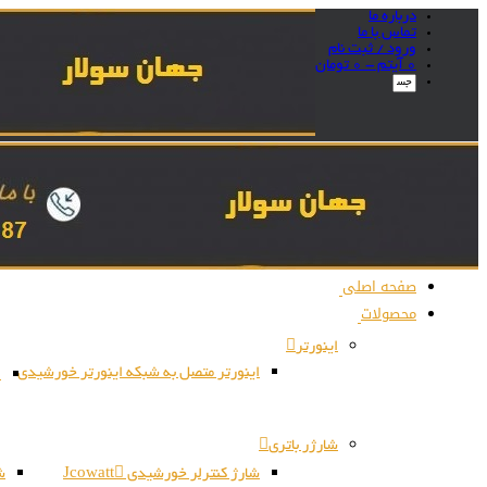
درباره ما
تماس با ما
ورود / ثبت نام
0 آیتم -
0
تومان
صفحه اصلی
محصولات
اینورتر
اینورتر متصل به شبکه اینورتر خورشیدی
ا
شارژر باتری
شارژ کنترلر خورشیدی Jcowatt
شا