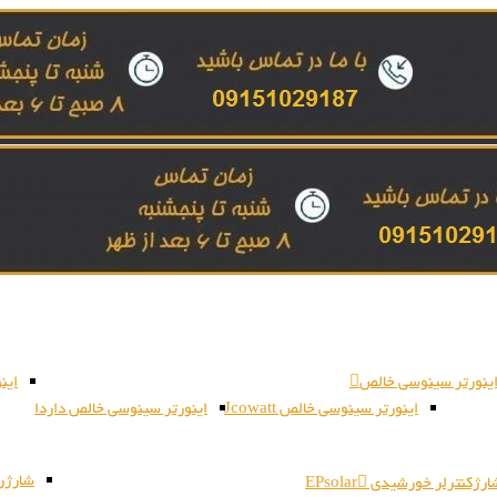
ینورتر سینوسی خالص
این
اینورتر سینوسی خالص Jcowatt
اینورتر سینوسی خالص داردا
شارژر بات
رژکنترلر خورشیدی EPsolar