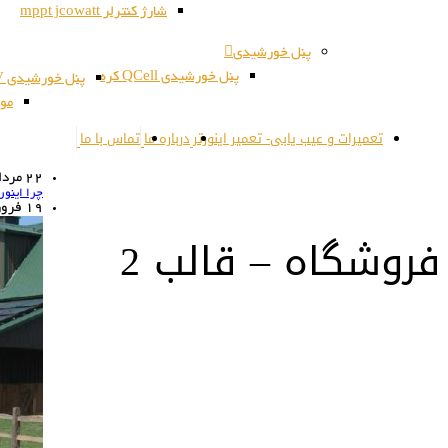
شارژ کنترلر mppt jcowatt
پنل خورشیدی
پنل خورشیدی QCell کره
پنل خورشیدی JSPV کره
مون
تعمیرات و عیب یابی- تعمیر اینورتر
درباره ما
تماس با ما
22
مرداد 
چرا اینو
19
فرورد
فروشگاه – قالب 2