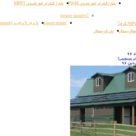
شارژکنترلر خورشیدی PWM
شارژ کنترلر خورشیدی MPPT
power supply
 supply 0-30V/60A
power miner
وکریستال
پلی کریستال
96
رتر سینوسی؟
ین 96