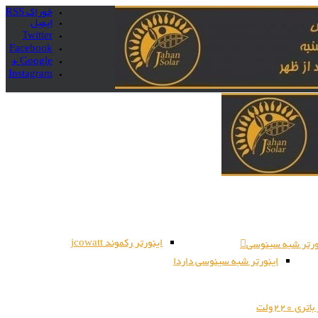
خوراک RSS
ایمیل
Twitter
Facebook
Google +
Instagram
اینورتر رکموند jcowatt
ورتر شبه سینوسی
اینورتر شبه سینوسی داردا
ری 220ولت