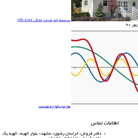
سیستم خورشیدی خانگی Off-Grid
ر 90
هارمونیکها چه هستند
اطلاعات تماس
دفتر فروش: خراسان رضوی- مشهد- بلوار الهیه- الهیه یک