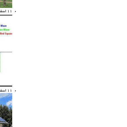
11
اسفند
11
اسفند