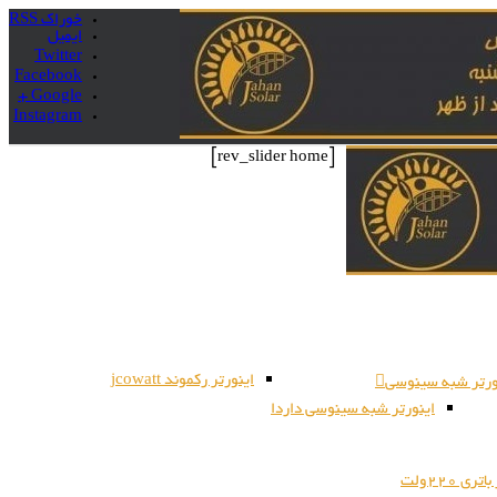
خوراک RSS
ایمیل
Twitter
Facebook
Google +
Instagram
[rev_slider home]
اینورتر رکموند jcowatt
ورتر شبه سینوسی
اینورتر شبه سینوسی داردا
ری 220ولت