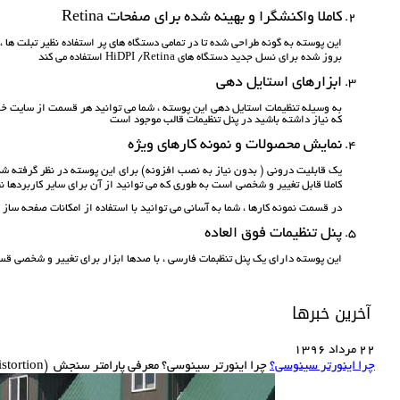
کاملا واکنشگرا و بهینه شده برای صفحات Retina
این پوسته به گونه طراحی شده تا در تمامی دستگاه های پر استفاده نظیر تبلت ها ،
بروز شده برای نسل جدید دستگاه های HiDPI /Retina استفاده می کند
ابزارهای استایل دهی
به وسیله تنظیمات استایل دهی این پوسته ، شما می توانید هر قسمت از سایت خو
که نیاز داشته باشید در پنل تنظیمات قالب موجود است
نمایش محصولات و نمونه کارهای ویژه
یک قابلیت درونی ( بدون نیاز به نصب افزونه) برای این پوسته در نظر گرفته شد
کاملا قابل تغییر و شخصی است به طوری که می توانید از آن برای سایر کاربردها 
در قسمت نمونه کارها ، شما به آسانی می توانید با استفاده از امکانات صفحه ساز و
پنل تنظیمات فوق العاده
این پوسته دارای یک پنل تنظبمات فارسی ، با صدها ابزار برای تغییر و شخصی
آخرین خبرها
22 مرداد 1396
چرا اینورتر سینوسی؟
چرا اینورتر سینوسی؟ معرفی پارامتر سنجش THD(total harmonic distortion) این پارامتر یک پارامتر کیفی بوده و نمایانگرآن است که یک شکل موج یا سیگنال تا چه حد به شکل موج سینوسی نزدیک می ..