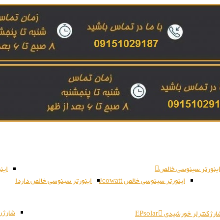
ینورتر سینوسی خالص
این
اینورتر سینوسی خالص Jcowatt
اینورتر سینوسی خالص داردا
شارژر بات
رژکنترلر خورشیدی EPsolar