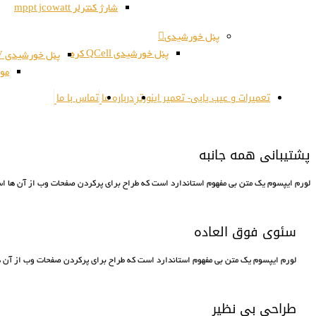
شارژ کنترلر mppt jcowatt
پنل خورشیدی
پنل خورشیدی QCell کره
پنل خورشیدی JSPV کره
مون
تعمیرات و عیب یابی- تعمیر اینورتر
درباره ما
تماس با ما
پشتیبانی همه جانبه
لورم ايپسوم يک متن بی مفهوم استاندارد است که طراح برای پرکردن صفحات وب از آن ها است
سئوی فوق العاده
لورم ايپسوم يک متن بی مفهوم استاندارد است که طراح برای پرکردن صفحات وب از آن ها
طراحی بی نظیر