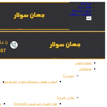
درباره ما
تماس با ما
ورود / ثبت نام
0 آیتم -
0
تومان
صفحه اصلی
محصولات
اینورتر
اینورتر متصل به شبکه اینورتر خورشیدی
ا
شارژر باتری
شارژ کنترلر خورشیدی Jcowatt
شا